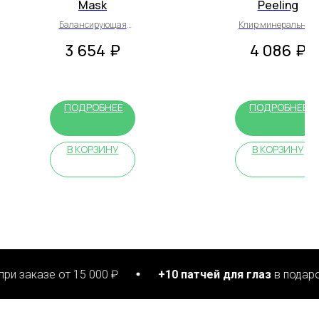
Mask
Peeling
Балансирующая
Клир минеральный
увлажняющая маска
пилинг
3 654
₽
4 086
₽
ПОДРОБНЕЕ
ПОДРОБНЕЕ
В КОРЗИНУ
В КОРЗИНУ
от 15 000 ₽
+10 патчей для глаз
в подарок при заказ