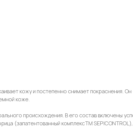
аивает кожу и постепенно снимает покраснения. Он
емной коже.
рального происхождения. В его состав включены у
и корица (запатентованный комплексTM SEPICONTROL)