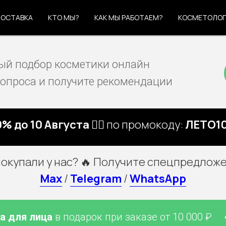
ОСТАВКА
КТО МЫ?
КАК МЫ РАБОТАЕМ?
КОСМЕТОЛО
й подбор косметики онлайн
вопроса и получите рекомендации
% до 10 Августа 🏃‍♀️
по промокоду:
ЛЕТО10
покупали у нас? 🔥 Получите спецпредложе
Max
/
Telegram
/
WhatsApp
я лица
в подарок при заказе от 10 000 ₽
+