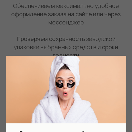
Обеспечиваем максимально удобное
оформление заказа на сайте или через
мессенджер
Проверяем сохранность
заводской
упаковки выбранных средств
и сроки
годности
Бережно комплектуем заказ
с пробниками
и подарками ❤