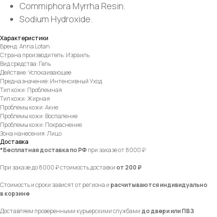
Commiphora Myrrha Resin.
Sodium Hydroxide.
Характеристики
Бренд: Anna Lotan
Страна производитель: Израиль
Вид средства: Гель
Действие: Успокаивающее
Предназначение: Интенсивный Уход
Тип кожи: Проблемная
Тип кожи: Жирная
Проблемы кожи: Акне
Проблемы кожи: Воспаление
Проблемы кожи: Покраснение
Зона нанесения: Лицо
Доставка
*Бесплатная доставка по РФ
при заказе от 8000 ₽
При заказе до 8000 ₽ стоимость доставки
от 200 ₽
Стоимость и сроки зависят от региона и
расчитываются индивидуально
в корзине
Доставляем проверенными курьерскими службами
до двери или ПВЗ