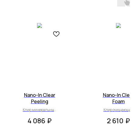
Nano-In Clear
Nano-In Clear
Peeling
Foam
Клир минеральный
Клир очищающая
пилинг
пенка
4 086
₽
2 610
₽