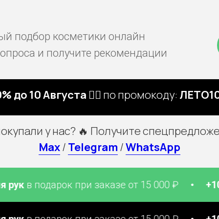
й подбор косметики онлайн
вопроса и получите рекомендации
% до 10 Августа 🏃‍♀️
по промокоду:
ЛЕТО10
покупали у нас? 🔥 Получите спецпредложе
Max
/
Telegram
/
WhatsApp
 подарок при заказе от 15 000 ₽
+10 патч
 подарок при заказе от 15 000 ₽
+10 патч