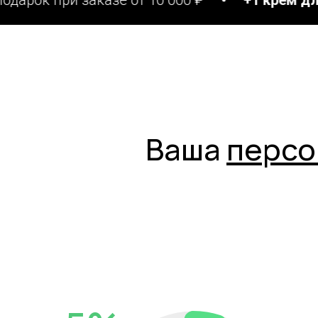
Ваша
персо