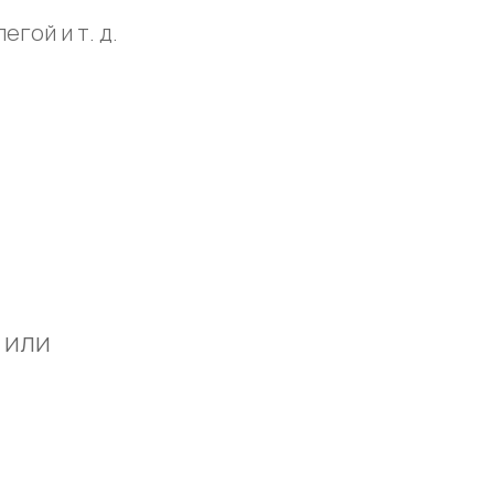
гой и т. д.
 или