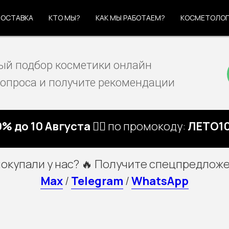
ОСТАВКА
ОСТАВКА
КТО МЫ?
КТО МЫ?
КАК МЫ РАБОТАЕМ?
КАК МЫ РАБОТАЕМ?
КОСМЕТОЛО
КОСМЕТОЛО
й подбор косметики онлайн
вопроса и получите рекомендации
% до 10 Августа 🏃‍♀️
по промокоду:
ЛЕТО10
покупали у нас? 🔥 Получите спецпредложе
Max
/
Telegram
/
WhatsApp