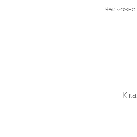
Чек можно 
К к