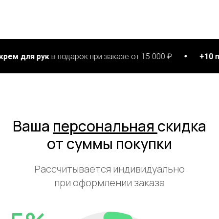
к
в подарок при заказе от 15 000 ₽
+10 патчей для г
Ваша
персональная
скидка
от суммы покупки
Рассчитывается индивидуально
при оформлении заказа