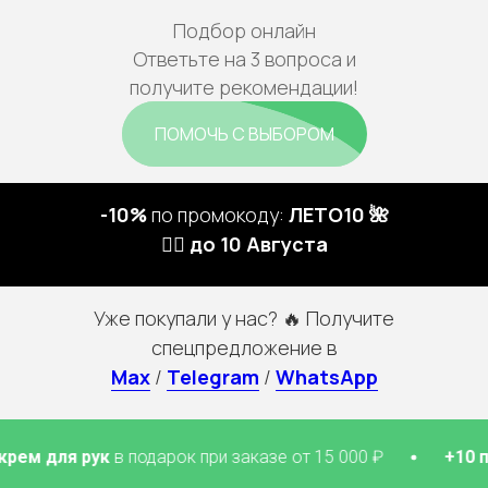
Подбор онлайн
Ответьте на 3 вопроса и
получите рекомендации!
ПОМОЧЬ С ВЫБОРОМ
-10%
по промокоду:
ЛЕТО10 🌺
🏃‍♀️ до 10 Августа
Уже покупали у нас? 🔥 Получите
спецпредложение в
Max
/
Telegram
/
WhatsApp
к
в подарок при заказе от 15 000 ₽
+10 патчей для г