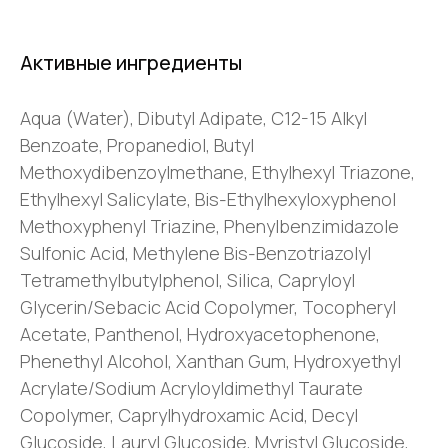
Активные ингредиенты
Aqua (Water), Dibutyl Adipate, C12-15 Alkyl
Benzoate, Propanediol, Butyl
Methoxydibenzoylmethane, Ethylhexyl Triazone,
Ethylhexyl Salicylate, Bis-Ethylhexyloxyphenol
Methoxyphenyl Triazine, Phenylbenzimidazole
Sulfonic Acid, Methylene Bis-Benzotriazolyl
Tetramethylbutylphenol, Silica, Capryloyl
Glycerin/Sebacic Acid Copolymer, Tocopheryl
Acetate, Panthenol, Hydroxyacetophenone,
Phenethyl Alcohol, Xanthan Gum, Hydroxyethyl
Acrylate/Sodium Acryloyldimethyl Taurate
Copolymer, Caprylhydroxamic Acid, Decyl
Glucoside, Lauryl Glucoside, Myristyl Glucoside,