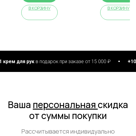
В КОРЗИНУ
В КОРЗИНУ
 рук
в подарок при заказе от 15 000 ₽
+10 патчей дл
Ваша
персональная
скидка
от суммы покупки
Рассчитывается индивидуально