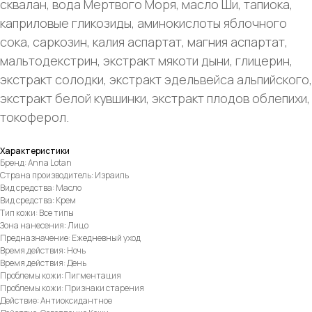
сквалан, вода Мертвого Моря, масло Ши, тапиока,
каприловые гликозиды, аминокислоты яблочного
сока, саркозин, калия аспартат, магния аспартат,
мальтодекстрин, экстракт мякоти дыни, глицерин,
экстракт солодки, экстракт эдельвейса альпийского,
экстракт белой кувшинки, экстракт плодов облепихи,
токоферол.
Характеристики
Бренд: Anna Lotan
Страна производитель: Израиль
Вид средства: Масло
Вид средства: Крем
Тип кожи: Все типы
Зона нанесения: Лицо
Предназначение: Ежедневный уход
Время действия: Ночь
Время действия: День
Проблемы кожи: Пигментация
Проблемы кожи: Признаки старения
Действие: Антиоксидантное