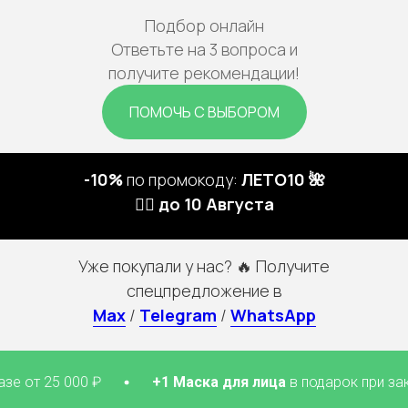
Подбор онлайн
Ответьте на 3 вопроса и
получите рекомендации!
ПОМОЧЬ С ВЫБОРОМ
-10%
по промокоду:
ЛЕТО10 🌺
🏃‍♀️ до 10 Августа
Уже покупали у нас? 🔥 Получите
спецпредложение в
Max
/
Telegram
/
WhatsApp
25 000 ₽
+1 Маска для лица
в подарок при заказе от